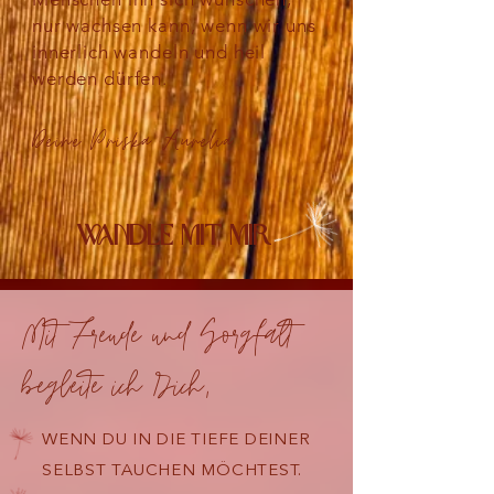
nur wachsen kann, wenn wir uns
innerlich wandeln und heil
werden dürfen.
Deine Priska Aurelia
Wandle mit mir
Mit Freude und Sorgfalt
begleite ich Dich,
WENN DU IN DIE TIEFE DEINER
SELBST TAUCHEN MÖCHTEST.