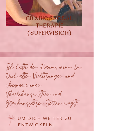
Craniosacral
Therapie
(Supervision)
Ich halte den Raum, wenn Du
Dich alten Verletzungen und
übernommenen
Überlebensmustern und
Glaubenssätzen stellen magst:​​
UM DICH WEITER ZU
ENTWICKELN.