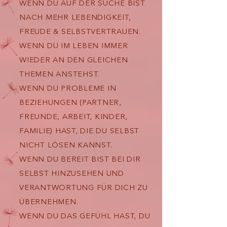
WENN DU AUF DER SUCHE BIST
NACH MEHR LEBENDIGKEIT,
FREUDE & SELBSTVERTRAUEN.
WENN DU IM LEBEN IMMER
WIEDER AN DEN GLEICHEN
THEMEN ANSTEHST.
WENN DU PROBLEME IN
BEZIEHUNGEN (PARTNER,
FREUNDE, ARBEIT, KINDER,
FAMILIE) HAST, DIE DU SELBST
NICHT LÖSEN KANNST.
WENN DU BEREIT BIST BEI DIR
SELBST HINZUSEHEN UND
VERANTWORTUNG FÜR DICH ZU
ÜBERNEHMEN.
WENN DU DAS GEFÜHL HAST, DU