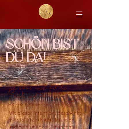
Schön bist
du da!
Ich öffne mich
für
die
Freude und das Licht & trage
meine Gaben in die Welt“
Mit dieser Intention, beschenkt
mit viel Kreativität, Intuition
und Feinfühligkeit, manchmal