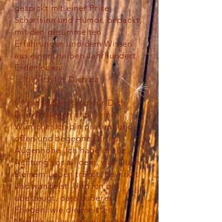
gespickt mit einer Prise
Scharfsinn und Humor, bepackt,
mit den gesammelten
Erfahrungen und dem Wissen
aus einem halben Jahrhundert
Erdenleben
…bin ich für Dich da.
Ich halte den Raum für Dich,
Dein Anliegen und Deine
Wünsche. Ich bin präsent und
offen und begegne Dir auf
Augenhöhe. Ich habe große
Achtung vor all dem, was Du in
Deinem Leben trägst, bewirkst
und wandelst. Und ich bin
überzeugt, dass äußerer
Frieden, wie die meisten
Menschen ihn sich wünschen,