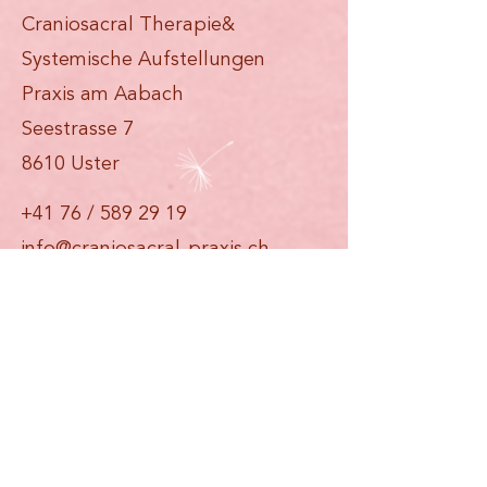
Craniosacral Therapie&
Systemische Aufstellungen
Praxis am Aabach
Seestrasse 7
8610 Uster
+41 76 /
589 29 19
info@craniosacral-praxis.ch
Die Praxis ist zu Fuss in 5 Minuten
vom Bahnhof Uster erreichbar.
Parkplätze finden Sie im
Parkhaus Uster77.
Situationsplan