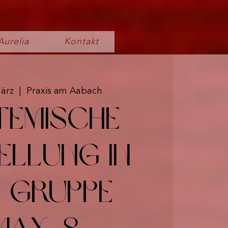
Aurelia
Kontakt
März
  |  
Praxis am Aabach
temische
ellung in
 Gruppe