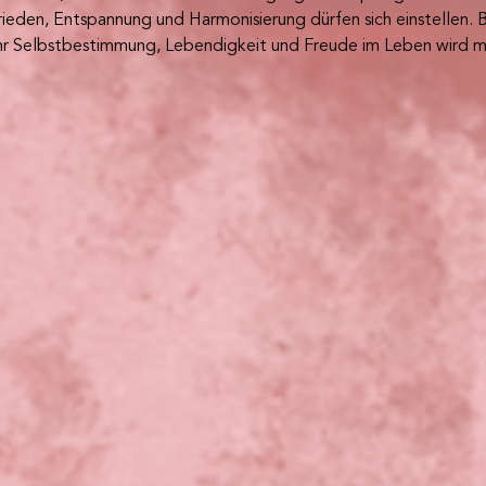
eden, Entspannung und Harmonisierung dürfen sich einstellen. B
hr Selbstbestimmung, Lebendigkeit und Freude im Leben wird m