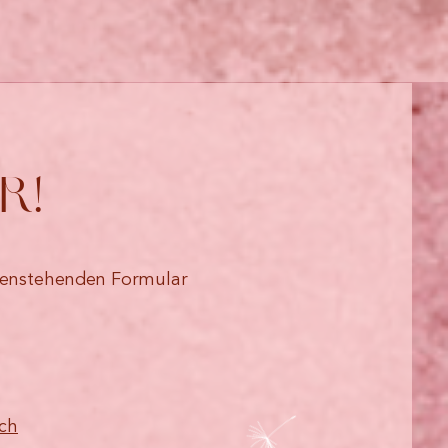
r!
ntenstehenden Formular
.ch