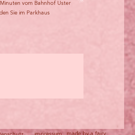
 5 Minuten vom Bahnhof Uster
nden Sie im Parkhaus
made by a fairy
impressum
tenschutz